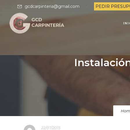
gcdcarpinteria@gmail.com
PEDIR PRESUP
IN
Instalació
Hom
22/07/2015