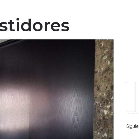
stidores
Siguie