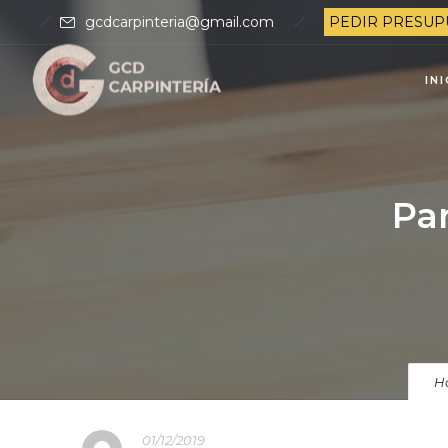
gcdcarpinteria@gmail.com
PEDIR PRESUP
IN
Par
H
01/12/2019