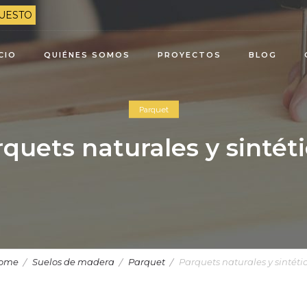
UESTO
ICIO
QUIÉNES SOMOS
PROYECTOS
BLOG
Parquet
quets naturales y sintét
ome
Suelos de madera
Parquet
Parquets naturales y sintéti